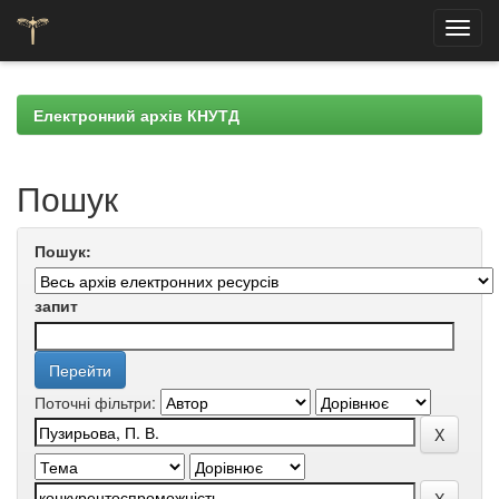
Skip
navigation
Електронний архів КНУТД
Пошук
Пошук:
запит
Поточні фільтри: