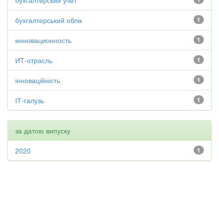
бухгалтерский учет
бухгалтерський облік
1
инновационность
1
ИТ-отрасль
1
інноваційність
1
ІТ-галузь
1
за датою випуску
2020
1