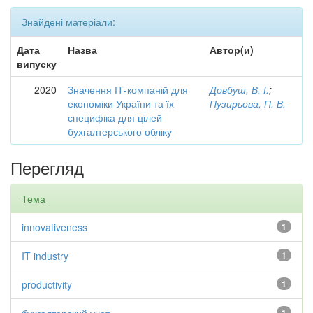
Знайдені матеріали:
Дата
Назва
Автор(и)
випуску
2020
Значення ІТ-компаній для
Довбуш, В. І.
;
економіки України та їх
Пузирьова, П. В.
специфіка для цілей
бухгалтерського обліку
Перегляд
Тема
innovativeness
1
IT industry
1
productivity
1
1