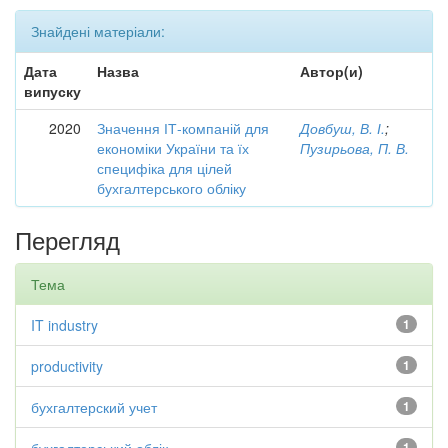
Знайдені матеріали:
Дата
Назва
Автор(и)
випуску
2020
Значення ІТ-компаній для
Довбуш, В. І.
;
економіки України та їх
Пузирьова, П. В.
специфіка для цілей
бухгалтерського обліку
Перегляд
Тема
IT industry
1
productivity
1
бухгалтерский учет
1
1