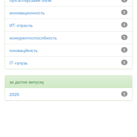
бухгалтерський облік
инновационность
1
ИТ-отрасль
1
конкурентоспособность
1
інноваційність
1
ІТ-галузь
1
за датою випуску
2020
1