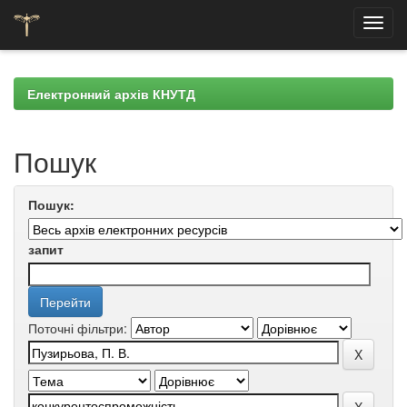
Skip
navigation
Електронний архів КНУТД
Пошук
Пошук:
запит
Поточні фільтри: