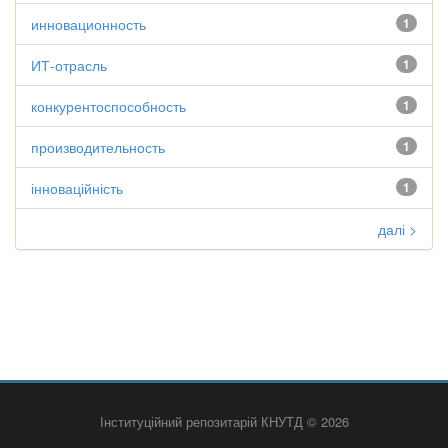
инновационность
1
ИТ-отрасль
1
конкурентоспособность
1
производительность
1
інноваційність
1
далі >
Інституційний репозитарій КНУТД © 2026