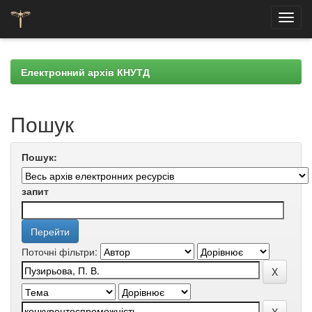
Skip
navigation
Електронний архів КНУТД
Пошук
Пошук:
запит
Поточні фільтри: