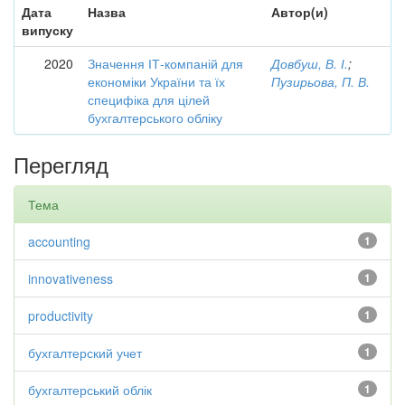
Дата
Назва
Автор(и)
випуску
2020
Значення ІТ-компаній для
Довбуш, В. І.
;
економіки України та їх
Пузирьова, П. В.
специфіка для цілей
бухгалтерського обліку
Перегляд
Тема
accounting
1
innovativeness
1
productivity
1
бухгалтерский учет
1
бухгалтерський облік
1