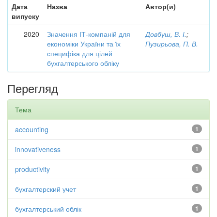
Дата
Назва
Автор(и)
випуску
2020
Значення ІТ-компаній для
Довбуш, В. І.
;
економіки України та їх
Пузирьова, П. В.
специфіка для цілей
бухгалтерського обліку
Перегляд
Тема
accounting
1
innovativeness
1
productivity
1
бухгалтерский учет
1
бухгалтерський облік
1