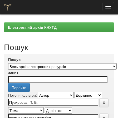
Skip
navigation
Електронний архів КНУТД
Пошук
Пошук:
запит
Поточні фільтри: