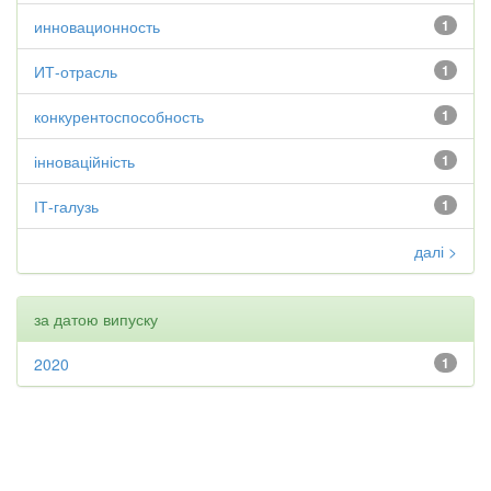
инновационность
1
ИТ-отрасль
1
конкурентоспособность
1
інноваційність
1
ІТ-галузь
1
далі >
за датою випуску
2020
1