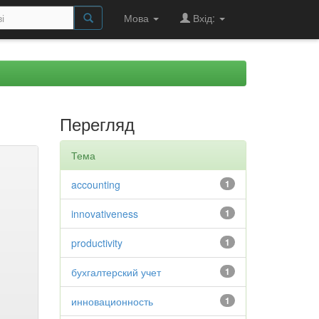
Мова
Вхід:
Перегляд
Тема
accounting
1
innovativeness
1
productivity
1
бухгалтерский учет
1
инновационность
1