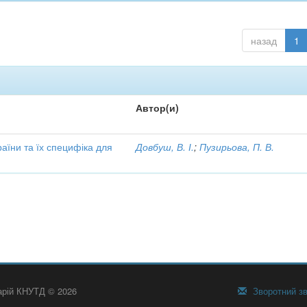
назад
1
Автор(и)
аїни та їх специфіка для
Довбуш, В. І.
;
Пузирьова, П. В.
тарій КНУТД © 2026
Зворотний зв