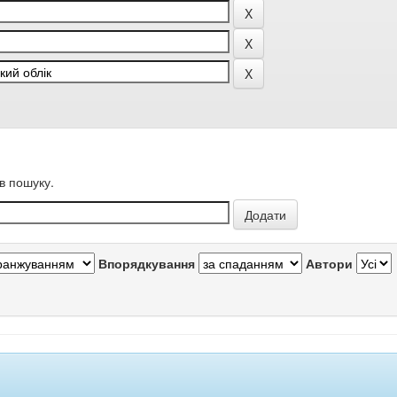
в пошуку.
Впорядкування
Автори