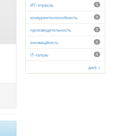
ИТ-отрасль
1
конкурентоспособность
1
производительность
1
інноваційність
1
ІТ-галузь
1
далі >