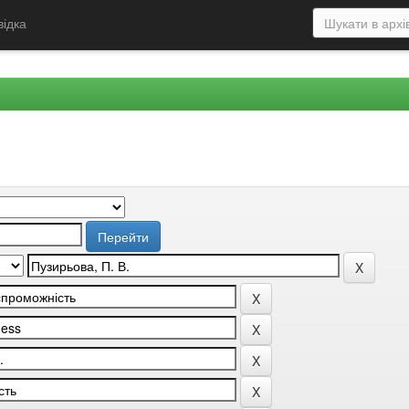
відка