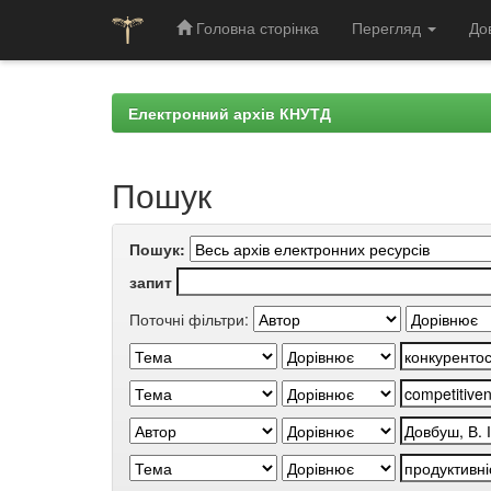
Головна сторінка
Перегляд
До
Skip
navigation
Електронний архів КНУТД
Пошук
Пошук:
запит
Поточні фільтри: