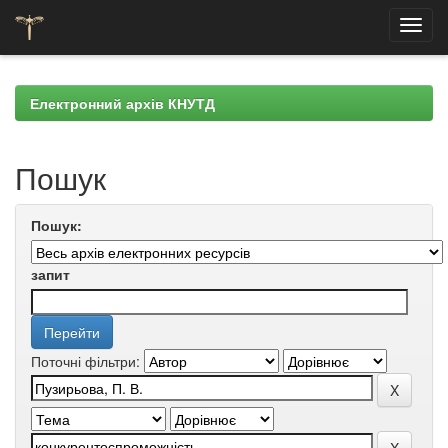
Skip
navigation
Електронний архів КНУТД
Пошук
Пошук:
запит
Поточні фільтри: