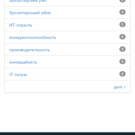
бухгалтерский учет
бухгалтерський облік
1
ИТ-отрасль
1
конкурентоспособность
1
производительность
1
інноваційність
1
ІТ-галузь
1
далі >