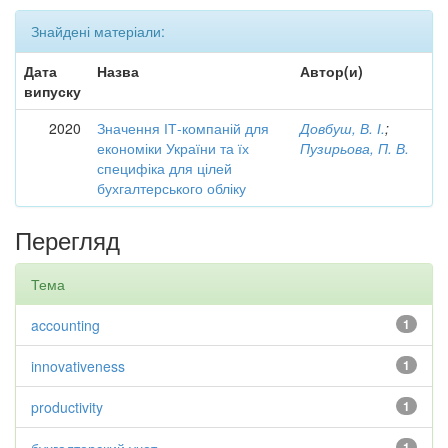
Знайдені матеріали:
Дата
Назва
Автор(и)
випуску
2020
Значення ІТ-компаній для
Довбуш, В. І.
;
економіки України та їх
Пузирьова, П. В.
специфіка для цілей
бухгалтерського обліку
Перегляд
Тема
accounting
1
innovativeness
1
productivity
1
1