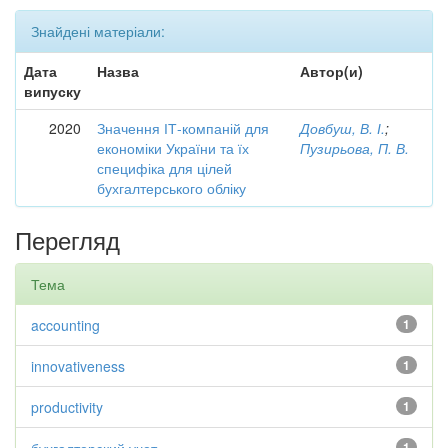
Знайдені матеріали:
Дата
Назва
Автор(и)
випуску
2020
Значення ІТ-компаній для
Довбуш, В. І.
;
економіки України та їх
Пузирьова, П. В.
специфіка для цілей
бухгалтерського обліку
Перегляд
Тема
accounting
1
innovativeness
1
productivity
1
1