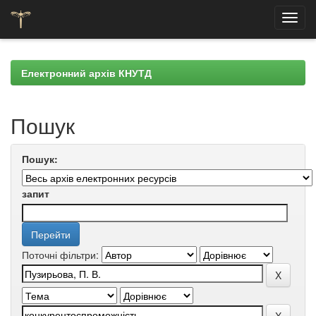
Skip
navigation
Електронний архів КНУТД
Пошук
Пошук:
запит
Поточні фільтри: