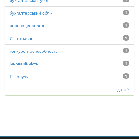
бухгалтерский учет
бухгалтерський облік
1
инновационность
1
ИТ-отрасль
1
конкурентоспособность
1
інноваційність
1
ІТ-галузь
1
далі >