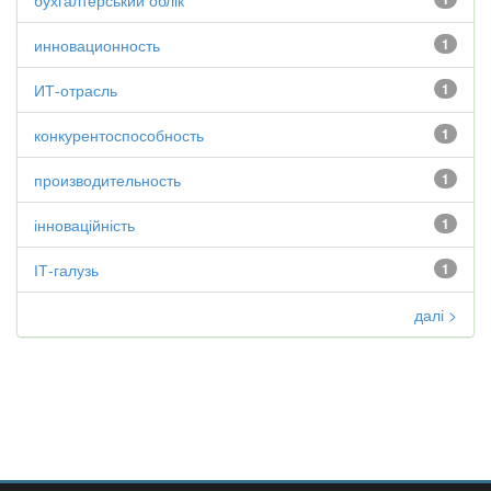
бухгалтерський облік
инновационность
1
ИТ-отрасль
1
конкурентоспособность
1
производительность
1
інноваційність
1
ІТ-галузь
1
далі >