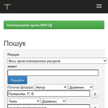
Skip
navigation
Електронний архів КНУТД
Пошук
Пошук:
запит
Поточні фільтри: