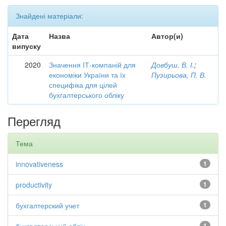
Знайдені матеріали:
Дата
Назва
Автор(и)
випуску
2020
Значення ІТ-компаній для
Довбуш, В. І.
;
економіки України та їх
Пузирьова, П. В.
специфіка для цілей
бухгалтерського обліку
Перегляд
Тема
innovativeness
1
productivity
1
бухгалтерский учет
1
1