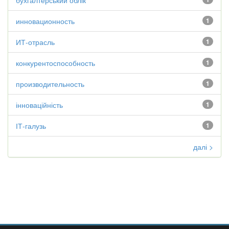
бухгалтерський облік
инновационность
1
ИТ-отрасль
1
конкурентоспособность
1
производительность
1
інноваційність
1
ІТ-галузь
1
далі >