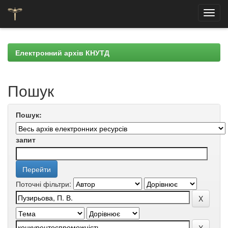
Skip
navigation
Електронний архів КНУТД
Пошук
Пошук:
запит
Поточні фільтри: