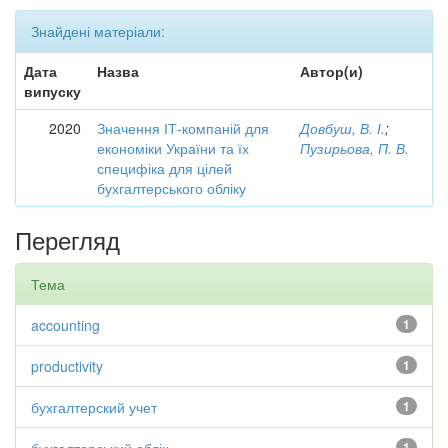
Знайдені матеріали:
Дата
Назва
Автор(и)
випуску
2020
Значення ІТ-компаній для
Довбуш, В. І.
;
економіки України та їх
Пузирьова, П. В.
специфіка для цілей
бухгалтерського обліку
Перегляд
Тема
accounting
1
productivity
1
бухгалтерский учет
1
1