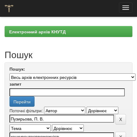
Skip
navigation
Електронний архів КНУТД
Пошук
Пошук:
запит
Поточні фільтри: