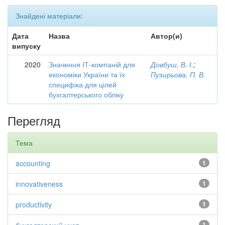
Знайдені матеріали:
Дата
Назва
Автор(и)
випуску
2020
Значення ІТ-компаній для
Довбуш, В. І.
;
економіки України та їх
Пузирьова, П. В.
специфіка для цілей
бухгалтерського обліку
Перегляд
Тема
accounting
1
innovativeness
1
productivity
1
1