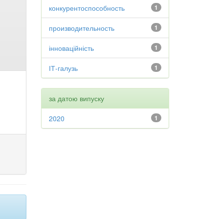
конкурентоспособность
1
производительность
1
інноваційність
1
ІТ-галузь
1
за датою випуску
2020
1