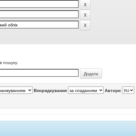
в пошуку.
Впорядкування
Автори