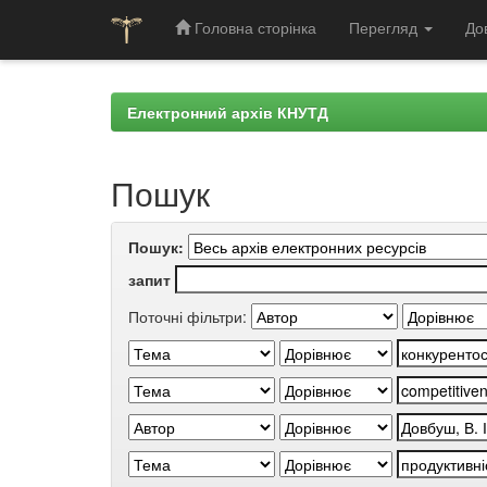
Головна сторінка
Перегляд
До
Skip
navigation
Електронний архів КНУТД
Пошук
Пошук:
запит
Поточні фільтри: