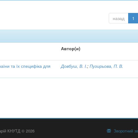
назад
1
Автор(и)
аїни та їх специфіка для
Довбуш, В. І.
;
Пузирьова, П. В.
тарій КНУТД © 2026
Зворотний зв