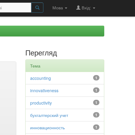
Мова
Вхід:
Перегляд
Тема
accounting
1
innovativeness
1
productivity
1
бухгалтерский учет
1
инновационность
1