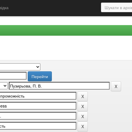
відка