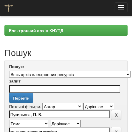
Skip
navigation
Електронний архів КНУТД
Пошук
Пошук:
запит
Поточні фільтри: