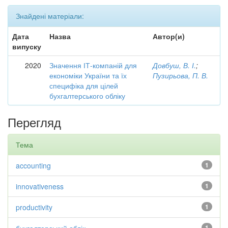
Знайдені матеріали:
Дата
Назва
Автор(и)
випуску
2020
Значення ІТ-компаній для
Довбуш, В. І.
;
економіки України та їх
Пузирьова, П. В.
специфіка для цілей
бухгалтерського обліку
Перегляд
Тема
accounting
1
innovativeness
1
productivity
1
1