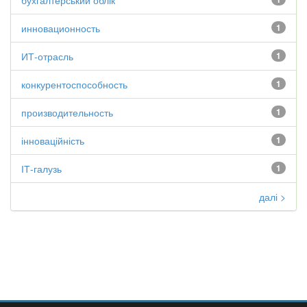
бухгалтерський облік
инновационность
1
ИТ-отрасль
1
конкурентоспособность
1
производительность
1
інноваційність
1
ІТ-галузь
1
далі >