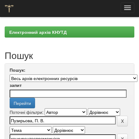
Skip
navigation
Електронний архів КНУТД
Пошук
Пошук:
запит
Поточні фільтри: