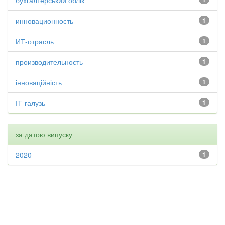
бухгалтерський облік
инновационность
1
ИТ-отрасль
1
производительность
1
інноваційність
1
ІТ-галузь
1
за датою випуску
2020
1