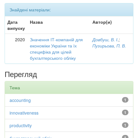
Знайдені матеріали:
Дата
Назва
Автор(и)
випуску
2020
Значення ІТ-компаній для
Довбуш, В. І.
;
економіки України та їх
Пузирьова, П. В.
специфіка для цілей
бухгалтерського обліку
Перегляд
Тема
accounting
1
innovativeness
1
productivity
1
1