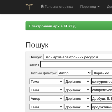
Головна сторінка
Перегляд
До
Skip
navigation
Електронний архів КНУТД
Пошук
Пошук:
запит
Поточні фільтри: