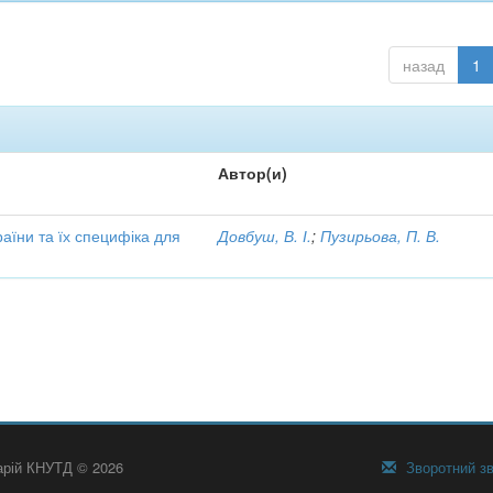
назад
1
Автор(и)
аїни та їх специфіка для
Довбуш, В. І.
;
Пузирьова, П. В.
тарій КНУТД © 2026
Зворотний зв