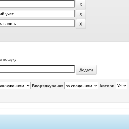
в пошуку.
Впорядкування
Автори