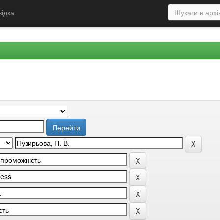
відка