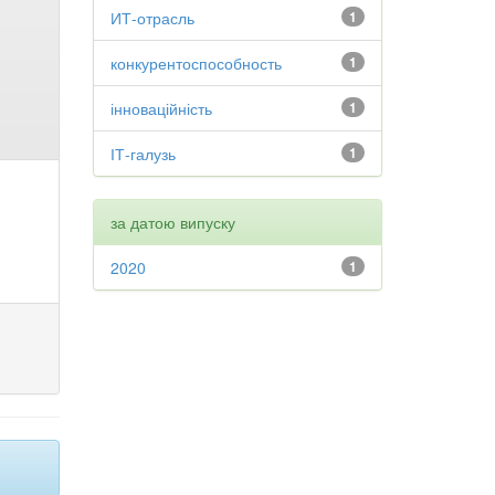
ИТ-отрасль
1
конкурентоспособность
1
інноваційність
1
ІТ-галузь
1
за датою випуску
2020
1