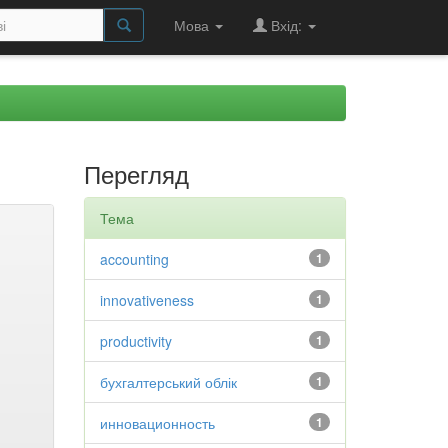
Мова
Вхід:
Перегляд
Тема
accounting
1
innovativeness
1
productivity
1
бухгалтерський облік
1
инновационность
1