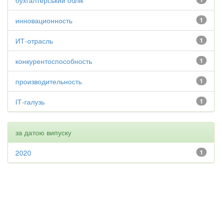
бухгалтерський облік
инновационность
1
ИТ-отрасль
1
конкурентоспособность
1
производительность
1
ІТ-галузь
1
за датою випуску
2020
1