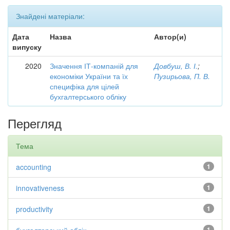
Знайдені матеріали:
Дата
Назва
Автор(и)
випуску
2020
Значення ІТ-компаній для
Довбуш, В. І.
;
економіки України та їх
Пузирьова, П. В.
специфіка для цілей
бухгалтерського обліку
Перегляд
Тема
accounting
1
innovativeness
1
productivity
1
1