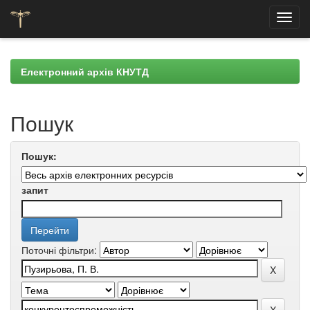
Skip
navigation
Електронний архів КНУТД
Пошук
Пошук:
запит
Поточні фільтри: