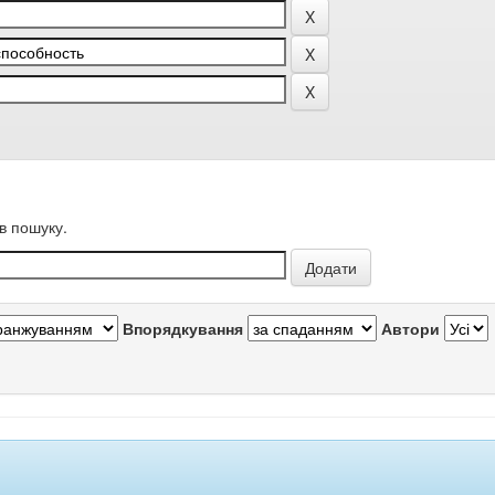
в пошуку.
Впорядкування
Автори