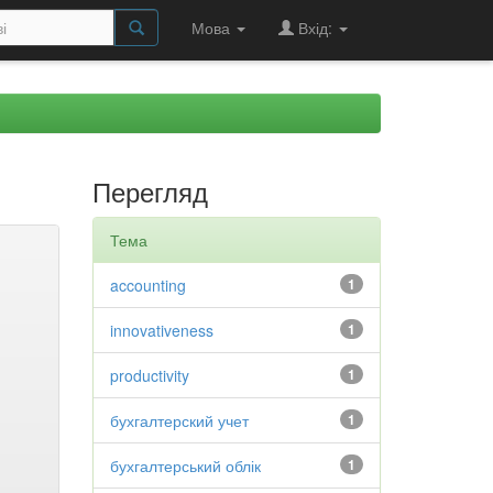
Мова
Вхід:
Перегляд
Тема
accounting
1
innovativeness
1
productivity
1
бухгалтерский учет
1
бухгалтерський облік
1