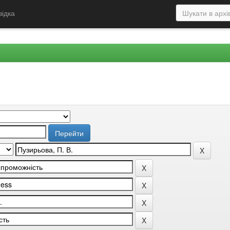
відка