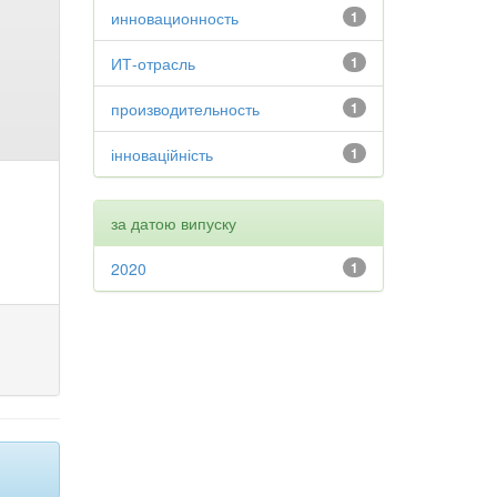
инновационность
1
ИТ-отрасль
1
производительность
1
інноваційність
1
за датою випуску
2020
1