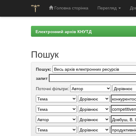
Головна сторінка
Перегляд
До
Skip
navigation
Електронний архів КНУТД
Пошук
Пошук:
запит
Поточні фільтри: