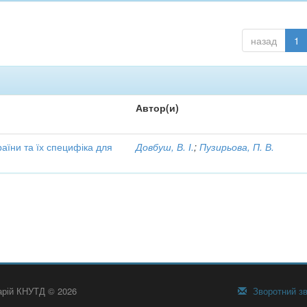
назад
1
Автор(и)
аїни та їх специфіка для
Довбуш, В. І.
;
Пузирьова, П. В.
тарій КНУТД © 2026
Зворотний зв