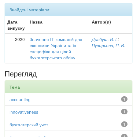
Знайдені матеріали:
Дата
Назва
Автор(и)
випуску
2020
Значення ІТ-компаній для
Довбуш, В. І.
;
економіки України та їх
Пузирьова, П. В.
специфіка для цілей
бухгалтерського обліку
Перегляд
Тема
accounting
1
innovativeness
1
бухгалтерский учет
1
1