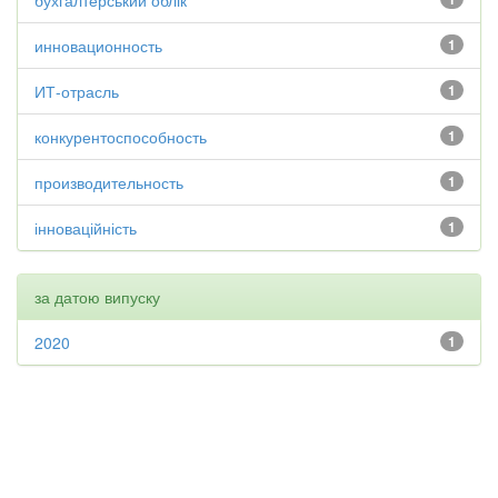
бухгалтерський облік
инновационность
1
ИТ-отрасль
1
конкурентоспособность
1
производительность
1
інноваційність
1
за датою випуску
2020
1