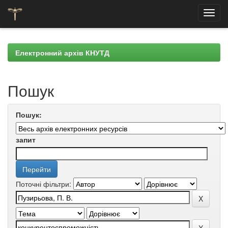
Skip
navigation
Електронний архів КНУТД
Пошук
Пошук:
запит
Поточні фільтри: