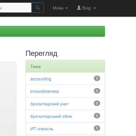
Мова
Вхід:
Перегляд
Тема
accounting
1
innovativeness
1
бухгалтерский учет
1
бухгалтерський облік
1
ИТ-отрасль
1