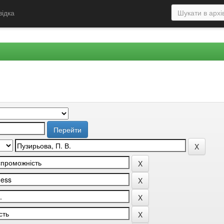
відка