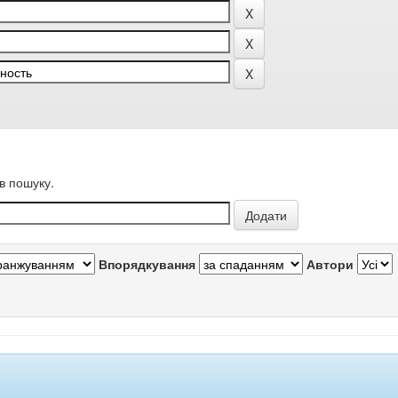
в пошуку.
Впорядкування
Автори