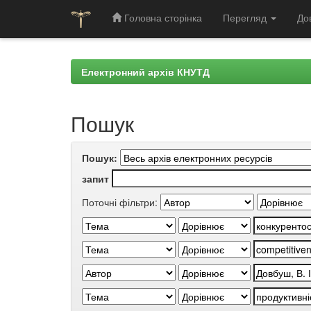
Головна сторінка
Перегляд
До
Skip
navigation
Електронний архів КНУТД
Пошук
Пошук:
запит
Поточні фільтри: