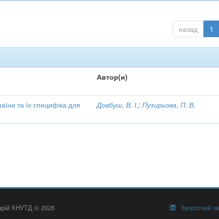
назад
1
Автор(и)
аїни та їх специфіка для
Довбуш, В. І.
;
Пузирьова, П. В.
тарій КНУТД © 2026
Зворотний зв