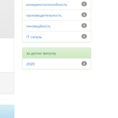
конкурентоспособность
1
производительность
1
інноваційність
1
ІТ-галузь
1
за датою випуску
2020
1