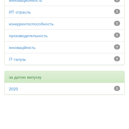
инновационность
ИТ-отрасль
1
конкурентоспособность
1
производительность
1
інноваційність
1
ІТ-галузь
1
за датою випуску
2020
1