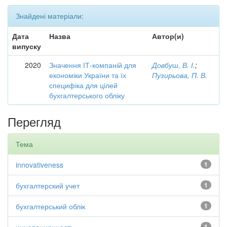
Знайдені матеріали:
Дата
Назва
Автор(и)
випуску
2020
Значення ІТ-компаній для
Довбуш, В. І.
;
економіки України та їх
Пузирьова, П. В.
специфіка для цілей
бухгалтерського обліку
Перегляд
Тема
innovativeness
1
бухгалтерский учет
1
бухгалтерський облік
1
1