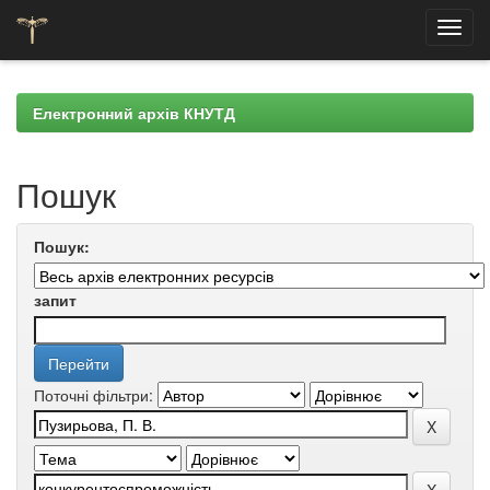
Skip
navigation
Електронний архів КНУТД
Пошук
Пошук:
запит
Поточні фільтри: