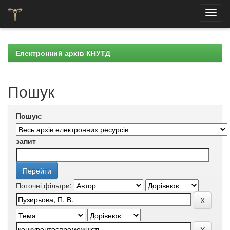
Skip
navigation
Електронний архів КНУТД
Пошук
Пошук:
запит
Поточні фільтри: