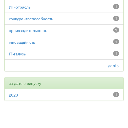
ИТ-отрасль
1
конкурентоспособность
1
производительность
1
інноваційність
1
ІТ-галузь
1
далі >
за датою випуску
2020
1