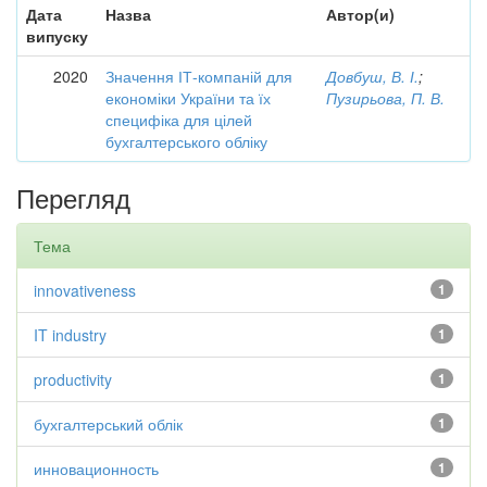
Дата
Назва
Автор(и)
випуску
2020
Значення ІТ-компаній для
Довбуш, В. І.
;
економіки України та їх
Пузирьова, П. В.
специфіка для цілей
бухгалтерського обліку
Перегляд
Тема
innovativeness
1
IT industry
1
productivity
1
бухгалтерський облік
1
инновационность
1