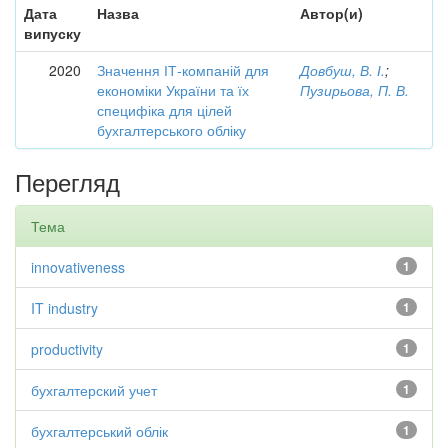
Дата
Назва
Автор(и)
випуску
2020
Значення ІТ-компаній для
Довбуш, В. І.
;
економіки України та їх
Пузирьова, П. В.
специфіка для цілей
бухгалтерського обліку
Перегляд
Тема
innovativeness
1
IT industry
1
productivity
1
бухгалтерский учет
1
бухгалтерський облік
1