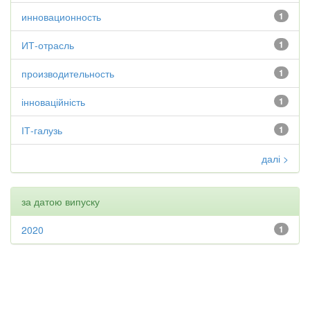
инновационность
1
ИТ-отрасль
1
производительность
1
інноваційність
1
ІТ-галузь
1
далі >
за датою випуску
2020
1