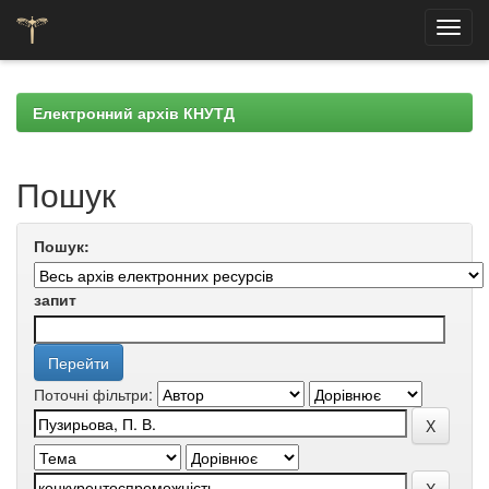
Skip
navigation
Електронний архів КНУТД
Пошук
Пошук:
запит
Поточні фільтри: