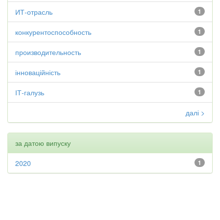
ИТ-отрасль
1
конкурентоспособность
1
производительность
1
інноваційність
1
ІТ-галузь
1
далі >
за датою випуску
2020
1