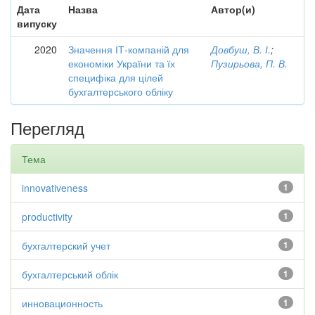
Дата
Назва
Автор(и)
випуску
2020
Значення ІТ-компаній для
Довбуш, В. І.
;
економіки України та їх
Пузирьова, П. В.
специфіка для цілей
бухгалтерського обліку
Перегляд
Тема
innovativeness
1
productivity
1
бухгалтерский учет
1
бухгалтерський облік
1
инновационность
1