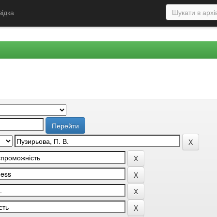
відка