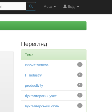
Мова
Вхід:
Перегляд
Тема
innovativeness
1
IT industry
1
productivity
1
бухгалтерский учет
1
бухгалтерський облік
1