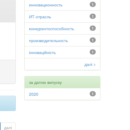
инновационность
1
ИТ-отрасль
1
конкурентоспособность
1
производительность
1
інноваційність
1
далі >
за датою випуску
2020
1
далі