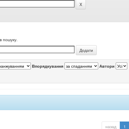
в пошуку.
Впорядкування
Автори
назад
1