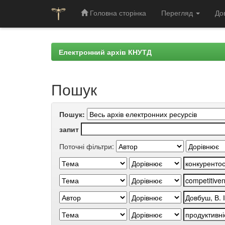
Головна сторінка
Перегляд
До
Skip
navigation
Електронний архів КНУТД
Пошук
Пошук:
запит
Поточні фільтри: