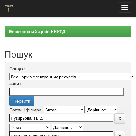
Skip
navigation
Електронний архів КНУТД
Пошук
Пошук:
запит
Поточні фільтри: