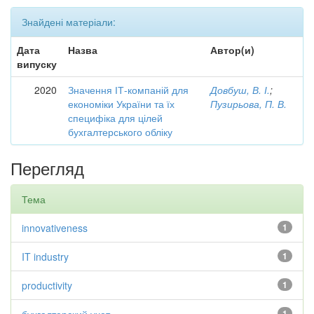
Знайдені матеріали:
Дата
Назва
Автор(и)
випуску
2020
Значення ІТ-компаній для
Довбуш, В. І.
;
економіки України та їх
Пузирьова, П. В.
специфіка для цілей
бухгалтерського обліку
Перегляд
Тема
innovativeness
1
IT industry
1
productivity
1
1