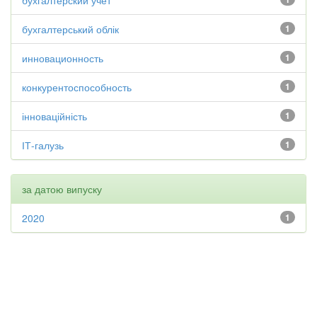
бухгалтерский учет
бухгалтерський облік
1
инновационность
1
конкурентоспособность
1
інноваційність
1
ІТ-галузь
1
за датою випуску
2020
1