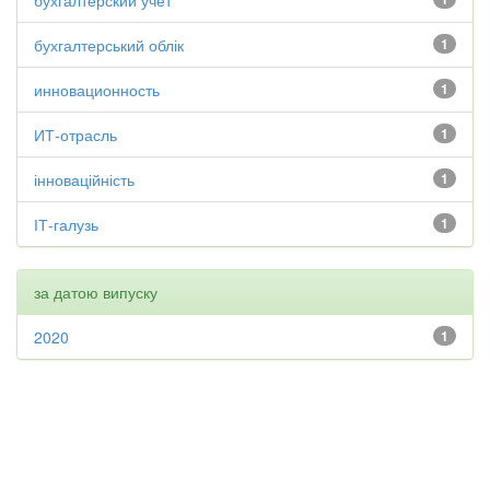
бухгалтерский учет
бухгалтерський облік
1
инновационность
1
ИТ-отрасль
1
інноваційність
1
ІТ-галузь
1
за датою випуску
2020
1