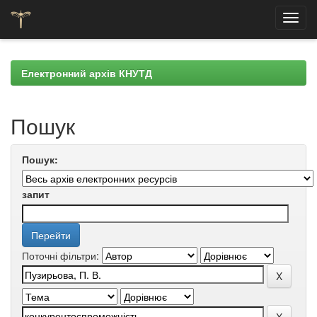
Skip
navigation
Електронний архів КНУТД
Пошук
Пошук:
запит
Поточні фільтри: