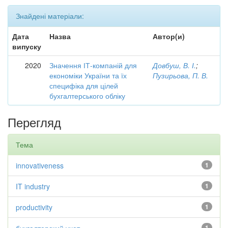
Знайдені матеріали:
Дата
Назва
Автор(и)
випуску
2020
Значення ІТ-компаній для
Довбуш, В. І.
;
економіки України та їх
Пузирьова, П. В.
специфіка для цілей
бухгалтерського обліку
Перегляд
Тема
innovativeness
1
IT industry
1
productivity
1
1