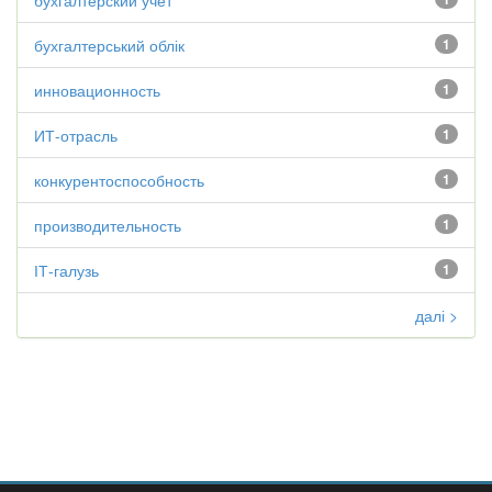
бухгалтерский учет
бухгалтерський облік
1
инновационность
1
ИТ-отрасль
1
конкурентоспособность
1
производительность
1
ІТ-галузь
1
далі >