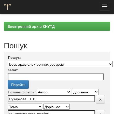
Skip
navigation
Електронний архів КНУТД
Пошук
Пошук:
запит
Поточні фільтри: