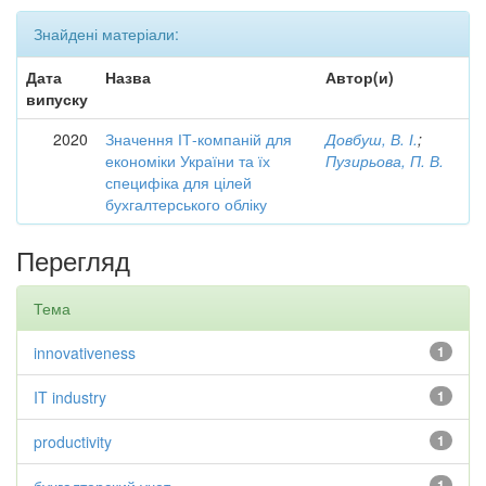
Знайдені матеріали:
Дата
Назва
Автор(и)
випуску
2020
Значення ІТ-компаній для
Довбуш, В. І.
;
економіки України та їх
Пузирьова, П. В.
специфіка для цілей
бухгалтерського обліку
Перегляд
Тема
innovativeness
1
IT industry
1
productivity
1
1