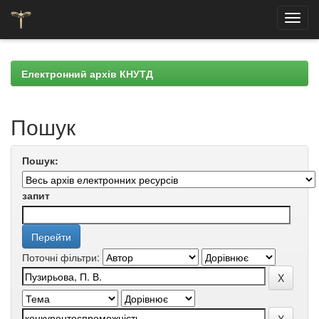
Skip
navigation
Електронний архів КНУТД
Пошук
Пошук:
запит
Поточні фільтри: