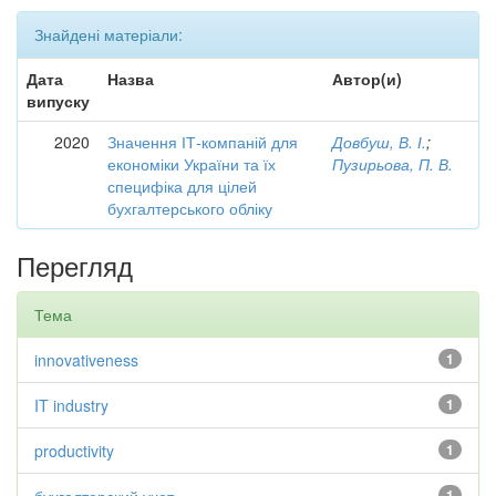
Знайдені матеріали:
Дата
Назва
Автор(и)
випуску
2020
Значення ІТ-компаній для
Довбуш, В. І.
;
економіки України та їх
Пузирьова, П. В.
специфіка для цілей
бухгалтерського обліку
Перегляд
Тема
innovativeness
1
IT industry
1
productivity
1
1