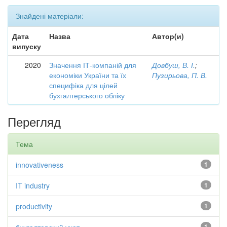
Знайдені матеріали:
Дата
Назва
Автор(и)
випуску
2020
Значення ІТ-компаній для
Довбуш, В. І.
;
економіки України та їх
Пузирьова, П. В.
специфіка для цілей
бухгалтерського обліку
Перегляд
Тема
innovativeness
1
IT industry
1
productivity
1
1