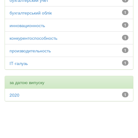
бухгалтерский учет
бухгалтерський облік
1
инновационность
1
конкурентоспособность
1
производительность
1
ІТ-галузь
1
за датою випуску
2020
1