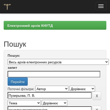
Skip
navigation
Електронний архів КНУТД
Пошук
Пошук:
запит
Поточні фільтри: