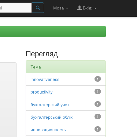
Мова
Вхід:
Перегляд
Тема
innovativeness
1
productivity
1
бухгалтерский учет
1
бухгалтерський облік
1
инновационность
1