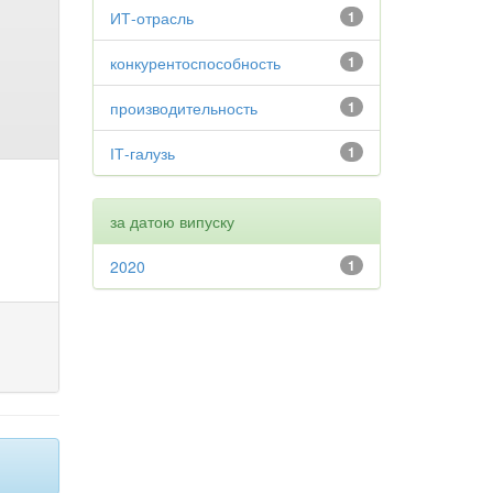
ИТ-отрасль
1
конкурентоспособность
1
производительность
1
ІТ-галузь
1
за датою випуску
2020
1