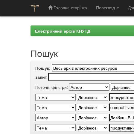
Головна сторінка
Перегляд
До
Skip
navigation
Електронний архів КНУТД
Пошук
Пошук:
запит
Поточні фільтри: