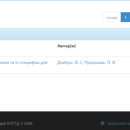
назад
1
Автор(и)
аїни та їх специфіка для
Довбуш, В. І.
;
Пузирьова, П. В.
тарій КНУТД © 2026
Зворотний зв