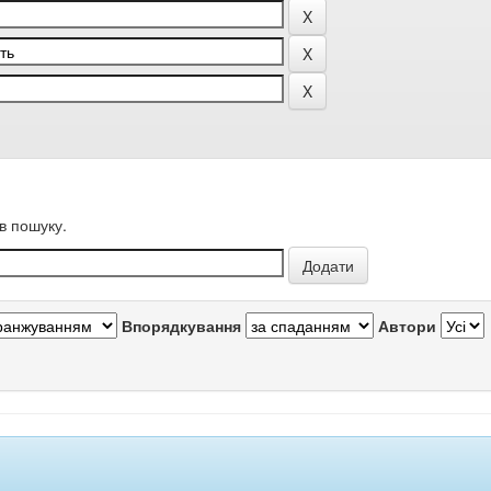
в пошуку.
Впорядкування
Автори