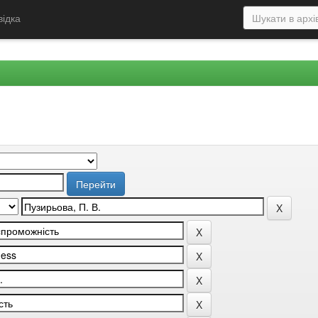
відка