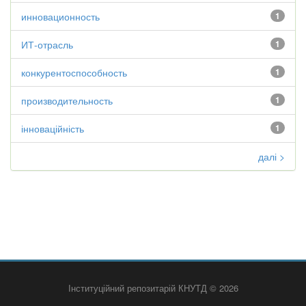
инновационность
1
ИТ-отрасль
1
конкурентоспособность
1
производительность
1
інноваційність
1
далі >
Інституційний репозитарій КНУТД © 2026