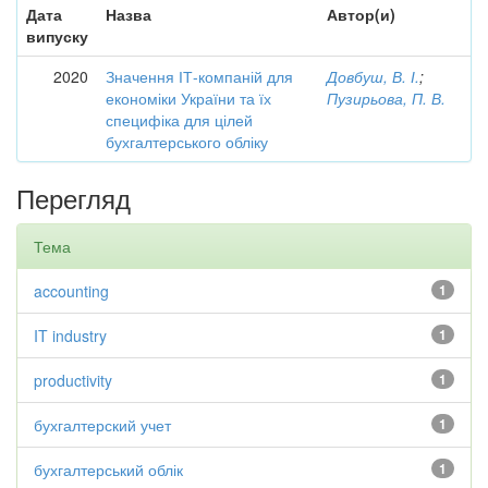
Дата
Назва
Автор(и)
випуску
2020
Значення ІТ-компаній для
Довбуш, В. І.
;
економіки України та їх
Пузирьова, П. В.
специфіка для цілей
бухгалтерського обліку
Перегляд
Тема
accounting
1
IT industry
1
productivity
1
бухгалтерский учет
1
бухгалтерський облік
1