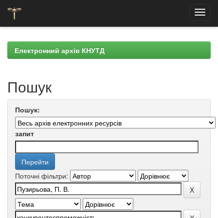
Skip
navigation
Електронний архів КНУТД
Пошук
Пошук:
запит
Поточні фільтри: