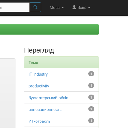
Мова
Вхід:
Перегляд
Тема
IT industry
1
productivity
1
бухгалтерський облік
1
инновационность
1
ИТ-отрасль
1