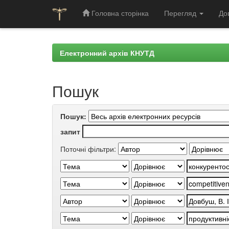
Головна сторінка
Перегляд
До
Skip
navigation
Електронний архів КНУТД
Пошук
Пошук:
запит
Поточні фільтри: