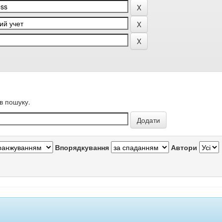
в пошуку.
Впорядкування
Автори