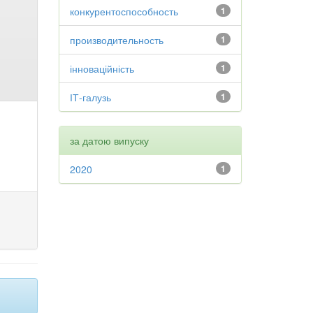
конкурентоспособность
1
производительность
1
інноваційність
1
ІТ-галузь
1
за датою випуску
2020
1