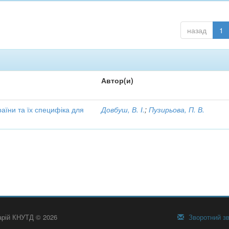
назад
1
Автор(и)
аїни та їх специфіка для
Довбуш, В. І.
;
Пузирьова, П. В.
тарій КНУТД © 2026
Зворотний зв