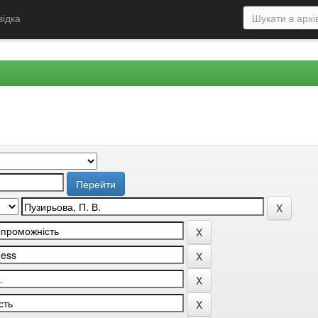
відка