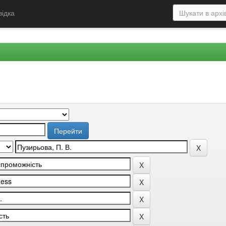
відка