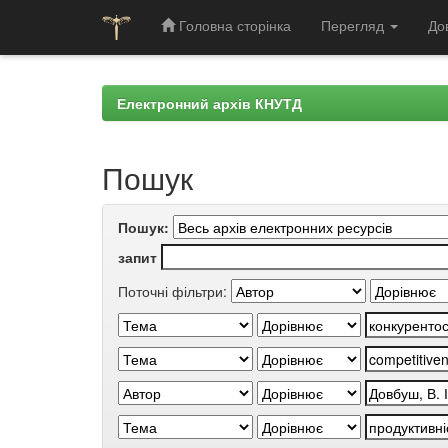
Головна сторінка
Перегляд
До
Skip
navigation
Електронний архів КНУТД
Пошук
Пошук:
запит
Поточні фільтри: