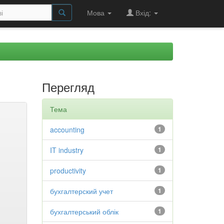
Мова
Вхід:
Перегляд
Тема
accounting
1
IT industry
1
productivity
1
бухгалтерский учет
1
бухгалтерський облік
1