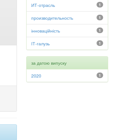
ИТ-отрасль
1
производительность
1
інноваційність
1
ІТ-галузь
1
за датою випуску
2020
1