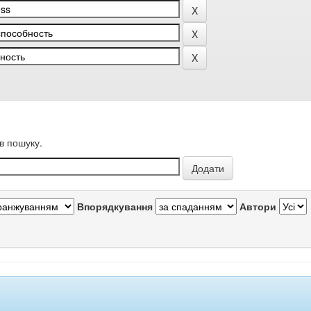
в пошуку.
Впорядкування
Автори