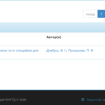
назад
1
Автор(и)
аїни та їх специфіка для
Довбуш, В. І.
;
Пузирьова, П. В.
тарій КНУТД © 2026
Зворотний зв