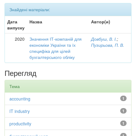
Знайдені матеріали:
Дата
Назва
Автор(и)
випуску
2020
Значення ІТ-компаній для
Довбуш, В. І.
;
економіки України та їх
Пузирьова, П. В.
специфіка для цілей
бухгалтерського обліку
Перегляд
Тема
accounting
1
IT industry
1
productivity
1
1