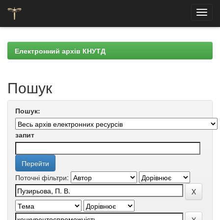
Skip
navigation
Електронний архів КНУТД
Пошук
Пошук:
запит
Поточні фільтри: