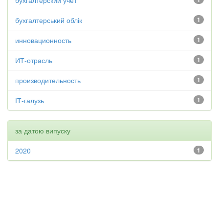
бухгалтерский учет
бухгалтерський облік
1
инновационность
1
ИТ-отрасль
1
производительность
1
ІТ-галузь
1
за датою випуску
2020
1