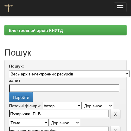
Skip
navigation
Електронний архів КНУТД
Пошук
Пошук:
запит
Поточні фільтри: