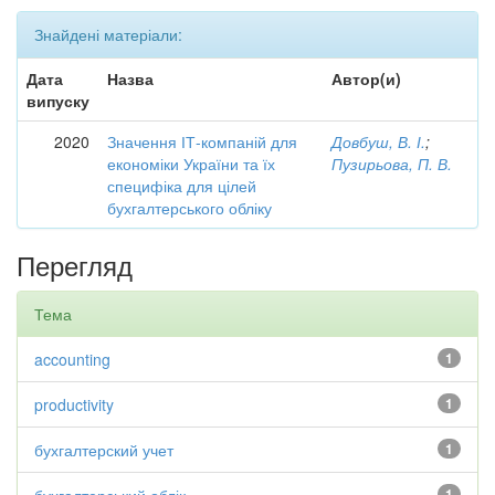
Знайдені матеріали:
Дата
Назва
Автор(и)
випуску
2020
Значення ІТ-компаній для
Довбуш, В. І.
;
економіки України та їх
Пузирьова, П. В.
специфіка для цілей
бухгалтерського обліку
Перегляд
Тема
accounting
1
productivity
1
бухгалтерский учет
1
1