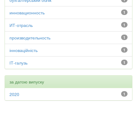
бухгалтерський облік
инновационность
1
ИТ-отрасль
1
производительность
1
інноваційність
1
ІТ-галузь
1
за датою випуску
2020
1