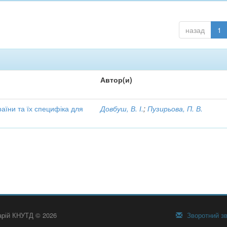
назад
1
Автор(и)
аїни та їх специфіка для
Довбуш, В. І.
;
Пузирьова, П. В.
тарій КНУТД © 2026
Зворотний зв