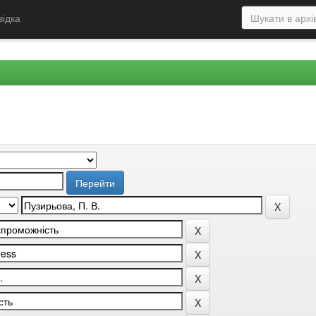
відка