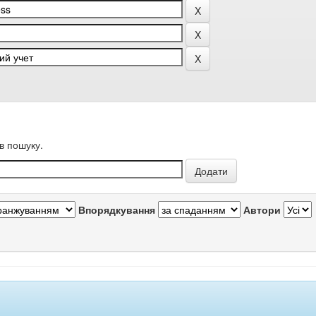
в пошуку.
Впорядкування
Автори