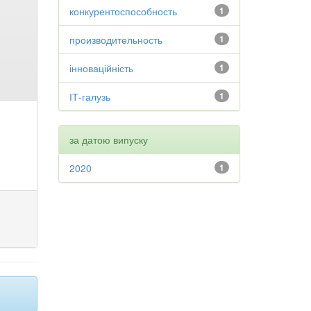
конкурентоспособность
1
производительность
1
інноваційність
1
ІТ-галузь
1
за датою випуску
2020
1