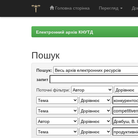
Головна сторінка
Перегляд
До
Skip
navigation
Електронний архів КНУТД
Пошук
Пошук:
запит
Поточні фільтри: