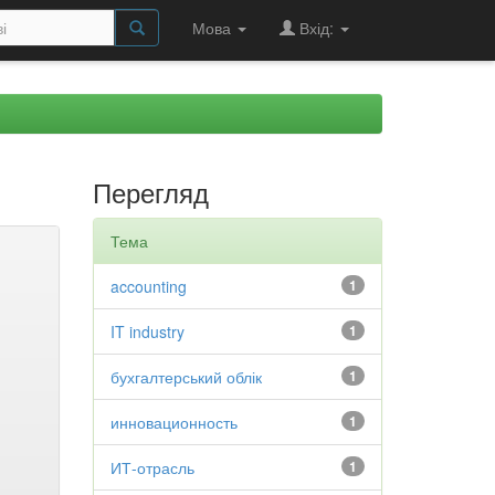
Мова
Вхід:
Перегляд
Тема
accounting
1
IT industry
1
бухгалтерський облік
1
инновационность
1
ИТ-отрасль
1