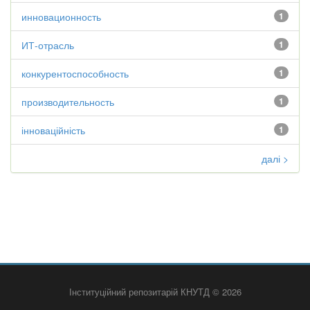
инновационность
1
ИТ-отрасль
1
конкурентоспособность
1
производительность
1
інноваційність
1
далі >
Інституційний репозитарій КНУТД © 2026