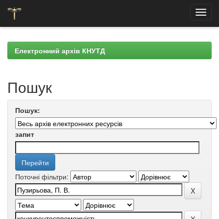
Skip
navigation
Електронний архів КНУТД
Пошук
Пошук:
запит
Поточні фільтри: