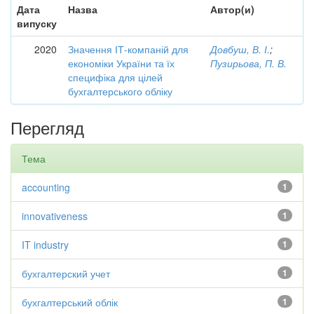
Дата
Назва
Автор(и)
випуску
2020
Значення ІТ-компаній для
Довбуш, В. І.
;
економіки України та їх
Пузирьова, П. В.
специфіка для цілей
бухгалтерського обліку
Перегляд
Тема
accounting
1
innovativeness
1
IT industry
1
бухгалтерский учет
1
бухгалтерський облік
1