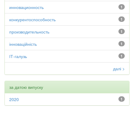
инновационность
1
конкурентоспособность
1
производительность
1
інноваційність
1
ІТ-галузь
1
далі >
за датою випуску
2020
1