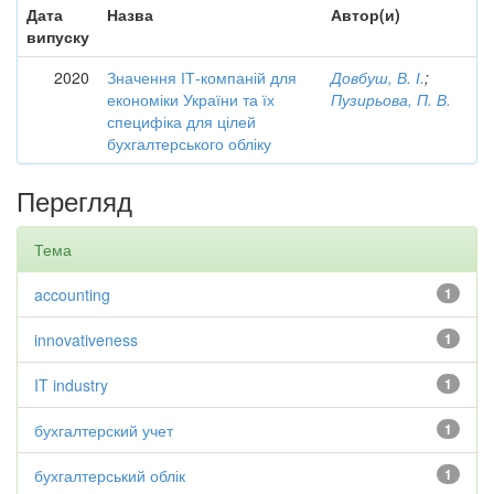
Дата
Назва
Автор(и)
випуску
2020
Значення ІТ-компаній для
Довбуш, В. І.
;
економіки України та їх
Пузирьова, П. В.
специфіка для цілей
бухгалтерського обліку
Перегляд
Тема
accounting
1
innovativeness
1
IT industry
1
бухгалтерский учет
1
бухгалтерський облік
1