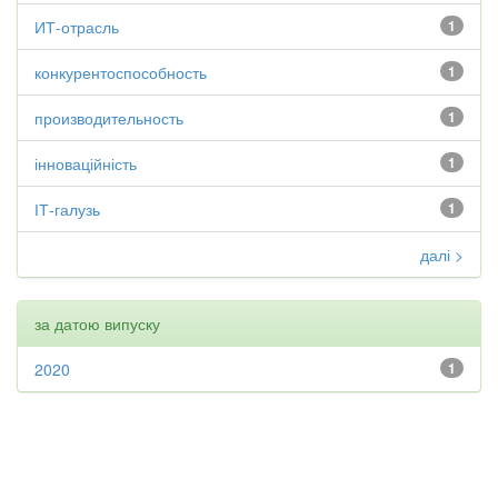
ИТ-отрасль
1
конкурентоспособность
1
производительность
1
інноваційність
1
ІТ-галузь
1
далі >
за датою випуску
2020
1