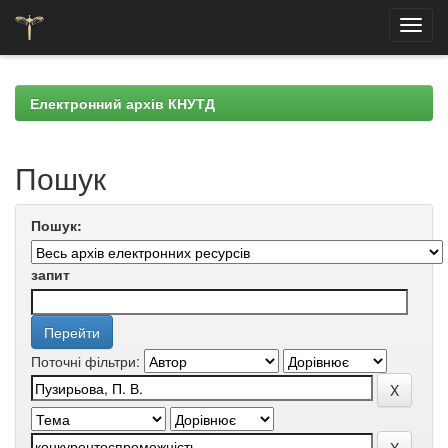
Skip
navigation
Електронний архів КНУТД
Пошук
Пошук:
запит
Поточні фільтри: