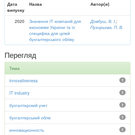
Дата
Назва
Автор(и)
випуску
2020
Значення ІТ-компаній для
Довбуш, В. І.
;
економіки України та їх
Пузирьова, П. В.
специфіка для цілей
бухгалтерського обліку
Перегляд
Тема
innovativeness
1
IT industry
1
бухгалтерский учет
1
бухгалтерський облік
1
инновационность
1