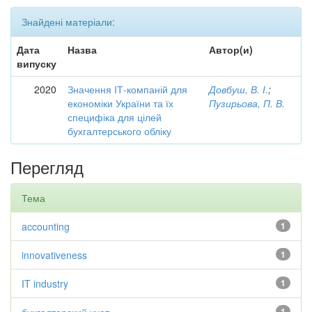
Знайдені матеріали:
Дата
Назва
Автор(и)
випуску
2020
Значення ІТ-компаній для
Довбуш, В. І.
;
економіки України та їх
Пузирьова, П. В.
специфіка для цілей
бухгалтерського обліку
Перегляд
Тема
accounting
1
innovativeness
1
IT industry
1
1