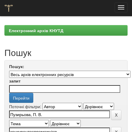
Skip
navigation
Електронний архів КНУТД
Пошук
Пошук:
запит
Поточні фільтри: