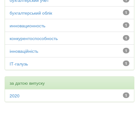
бухгалтерский учет
бухгалтерський облік
1
инновационность
1
конкурентоспособность
1
інноваційність
1
ІТ-галузь
1
за датою випуску
2020
1