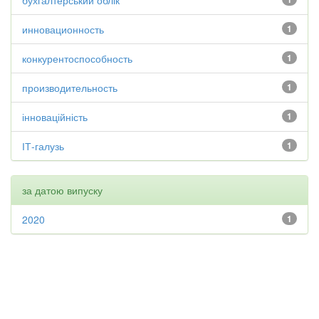
бухгалтерський облік
инновационность
1
конкурентоспособность
1
производительность
1
інноваційність
1
ІТ-галузь
1
за датою випуску
2020
1