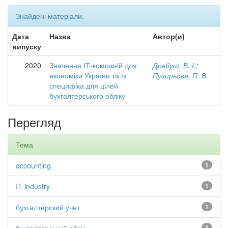
Знайдені матеріали:
Дата
Назва
Автор(и)
випуску
2020
Значення ІТ-компаній для
Довбуш, В. І.
;
економіки України та їх
Пузирьова, П. В.
специфіка для цілей
бухгалтерського обліку
Перегляд
Тема
accounting
1
IT industry
1
бухгалтерский учет
1
1