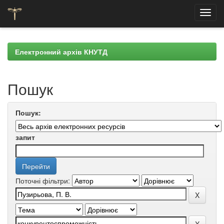
Skip
navigation
Електронний архів КНУТД
Пошук
Пошук:
запит
Поточні фільтри: