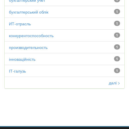
бухгалтерский учет
бухгалтерський облік
1
ИТ-отрасль
1
конкурентоспособность
1
производительность
1
інноваційність
1
ІТ-галузь
1
далі >