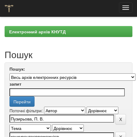
Skip
navigation
Електронний архів КНУТД
Пошук
Пошук:
запит
Поточні фільтри: