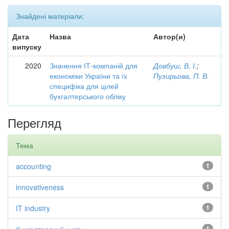
Знайдені матеріали:
Дата
Назва
Автор(и)
випуску
2020
Значення ІТ-компаній для
Довбуш, В. І.
;
економіки України та їх
Пузирьова, П. В.
специфіка для цілей
бухгалтерського обліку
Перегляд
Тема
accounting
1
innovativeness
1
IT industry
1
1