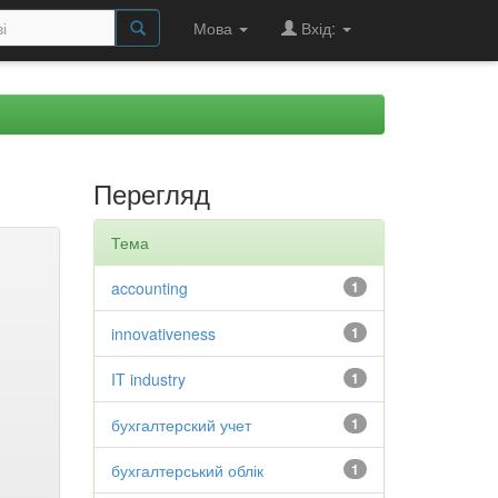
Мова
Вхід:
Перегляд
Тема
accounting
1
innovativeness
1
IT industry
1
бухгалтерский учет
1
бухгалтерський облік
1