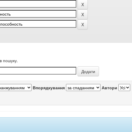
в пошуку.
Впорядкування
Автори