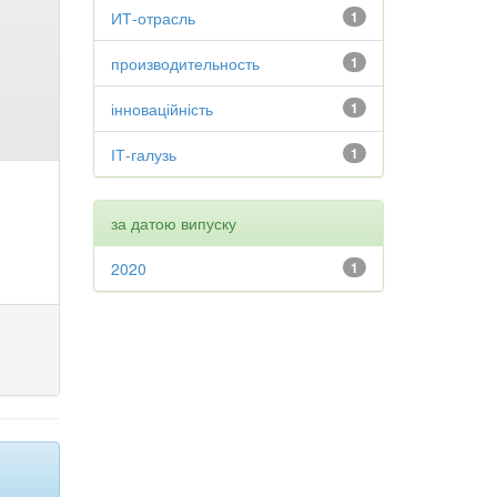
ИТ-отрасль
1
производительность
1
інноваційність
1
ІТ-галузь
1
за датою випуску
2020
1