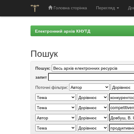
Головна сторінка
Перегляд
До
Skip
navigation
Електронний архів КНУТД
Пошук
Пошук:
запит
Поточні фільтри: