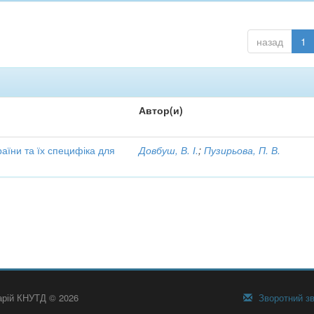
назад
1
Автор(и)
аїни та їх специфіка для
Довбуш, В. І.
;
Пузирьова, П. В.
тарій КНУТД © 2026
Зворотний зв