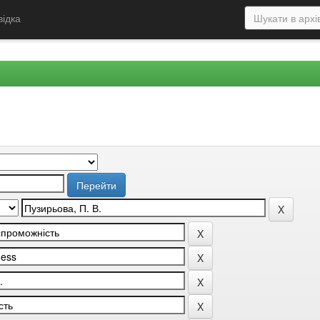
відка