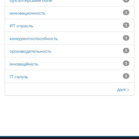
бухгалтерський облік
инновационность
1
ИТ-отрасль
1
конкурентоспособность
1
производительность
1
інноваційність
1
ІТ-галузь
1
далі >