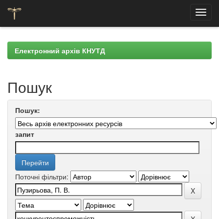
Skip
navigation
Електронний архів КНУТД
Пошук
Пошук:
запит
Поточні фільтри: