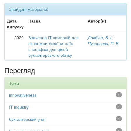
Знайдені матеріали:
Дата
Назва
Автор(и)
випуску
2020
Значення ІТ-компаній для
Довбуш, В. І.
;
економіки України та їх
Пузирьова, П. В.
специфіка для цілей
бухгалтерського обліку
Перегляд
Тема
innovativeness
1
IT industry
1
бухгалтерский учет
1
1