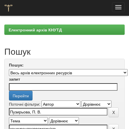
Skip
navigation
Електронний архів КНУТД
Пошук
Пошук:
запит
Поточні фільтри: