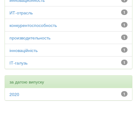
инновационность
ИТ-отрасль
1
конкурентоспособность
1
производительность
1
інноваційність
1
ІТ-галузь
1
за датою випуску
2020
1