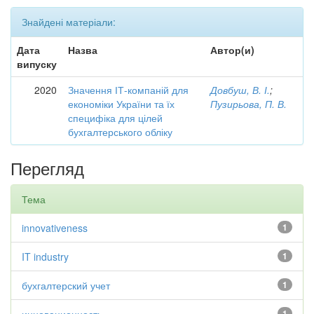
Знайдені матеріали:
Дата
Назва
Автор(и)
випуску
2020
Значення ІТ-компаній для
Довбуш, В. І.
;
економіки України та їх
Пузирьова, П. В.
специфіка для цілей
бухгалтерського обліку
Перегляд
Тема
innovativeness
1
IT industry
1
бухгалтерский учет
1
1