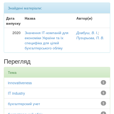
Знайдені матеріали:
Дата
Назва
Автор(и)
випуску
2020
Значення ІТ-компаній для
Довбуш, В. І.
;
економіки України та їх
Пузирьова, П. В.
специфіка для цілей
бухгалтерського обліку
Перегляд
Тема
innovativeness
1
IT industry
1
бухгалтерский учет
1
1