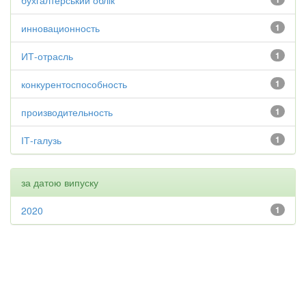
бухгалтерський облік
инновационность
1
ИТ-отрасль
1
конкурентоспособность
1
производительность
1
ІТ-галузь
1
за датою випуску
2020
1