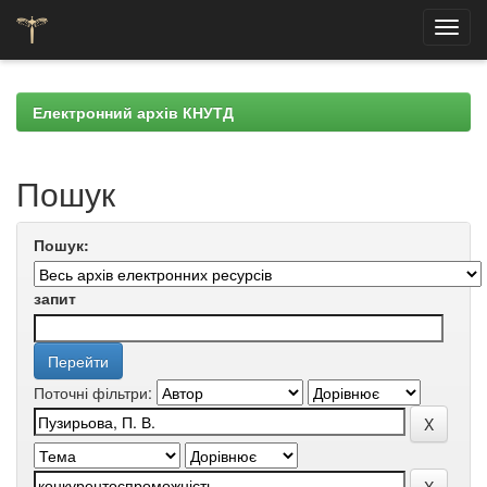
Skip
navigation
Електронний архів КНУТД
Пошук
Пошук:
запит
Поточні фільтри: