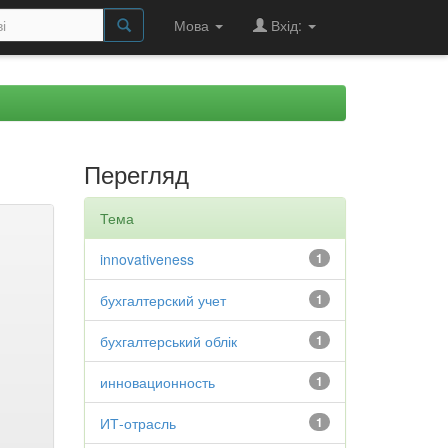
Мова
Вхід:
Перегляд
Тема
innovativeness
1
бухгалтерский учет
1
бухгалтерський облік
1
инновационность
1
ИТ-отрасль
1