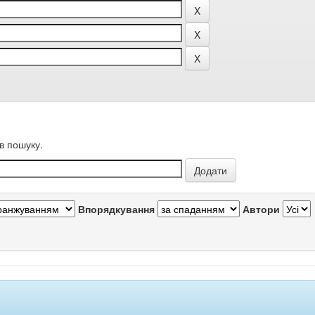
в пошуку.
Впорядкування
Автори