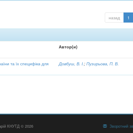
назад
1
Автор(и)
аїни та їх специфіка для
Довбуш, В. І.
;
Пузирьова, П. В.
тарій КНУТД © 2026
Зворотний зв