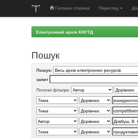
Головна сторінка
Перегляд
До
Skip
navigation
Електронний архів КНУТД
Пошук
Пошук:
запит
Поточні фільтри: