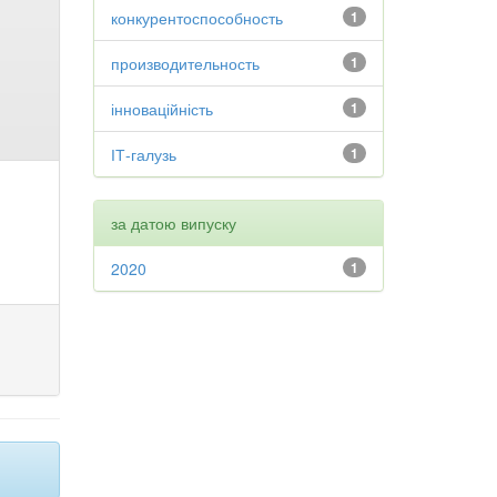
конкурентоспособность
1
производительность
1
інноваційність
1
ІТ-галузь
1
за датою випуску
2020
1