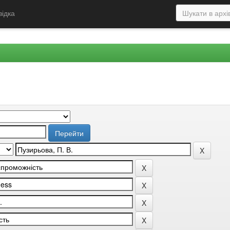
відка