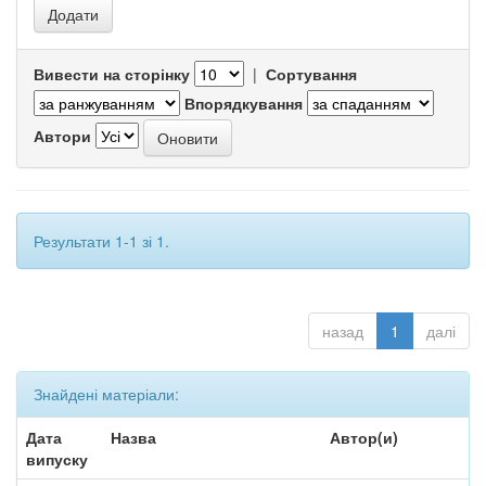
Вивести на сторінку
|
Сортування
Впорядкування
Автори
Результати 1-1 зі 1.
назад
1
далі
Знайдені матеріали:
Дата
Назва
Автор(и)
випуску