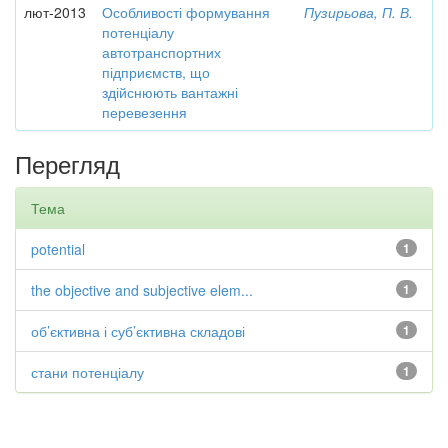
лют-2013
Особливості формування
Пузирьова, П. В.
потенціалу
автотранспортних
підприємств, що
здійснюють вантажні
перевезення
Перегляд
Тема
potential
1
the objective and subjective elem...
1
об’єктивна і суб’єктивна складові
1
стани потенціалу
1