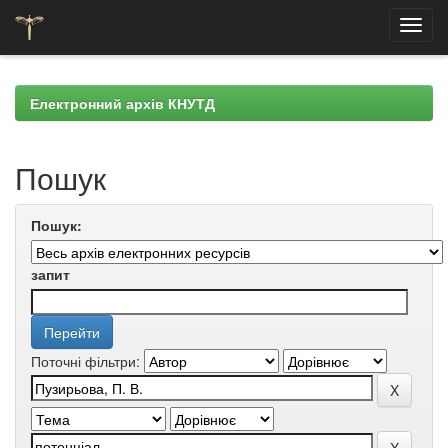
Skip
navigation
Електронний архів КНУТД
Пошук
Пошук:
запит
Поточні фільтри: