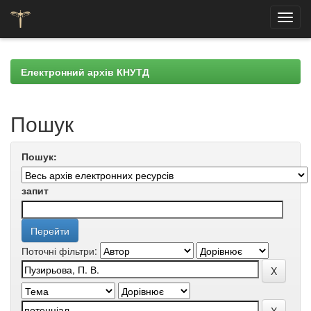
Skip
navigation
Електронний архів КНУТД
Пошук
Пошук:
запит
Поточні фільтри: