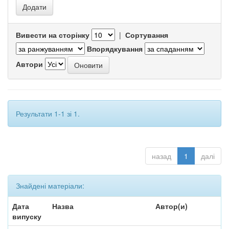
Вивести на сторінку
|
Сортування
Впорядкування
Автори
Результати 1-1 зі 1.
назад
1
далі
Знайдені матеріали:
Дата
Назва
Автор(и)
випуску