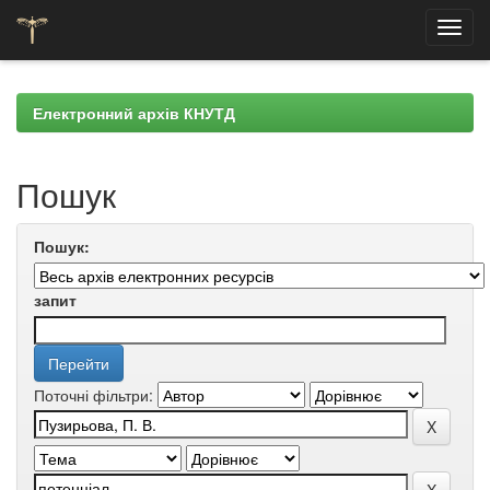
Skip
navigation
Електронний архів КНУТД
Пошук
Пошук:
запит
Поточні фільтри: