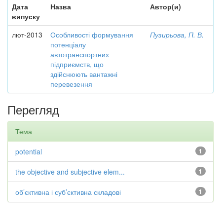
Дата
Назва
Автор(и)
випуску
лют-2013
Особливості формування
Пузирьова, П. В.
потенціалу
автотранспортних
підприємств, що
здійснюють вантажні
перевезення
Перегляд
Тема
potential
1
the objective and subjective elem...
1
об’єктивна і суб’єктивна складові
1