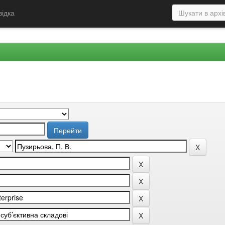
відка