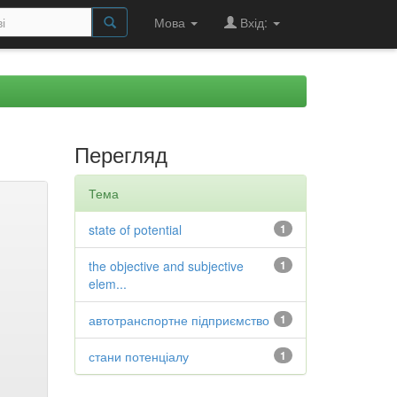
Мова
Вхід:
Перегляд
Тема
state of potential
1
the objective and subjective
1
elem...
автотранспортне підприємство
1
стани потенціалу
1