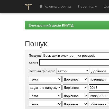
Головна сторінка
Перегляд
До
Skip
navigation
Електронний архів КНУТД
Пошук
Пошук:
запит
Поточні фільтри: