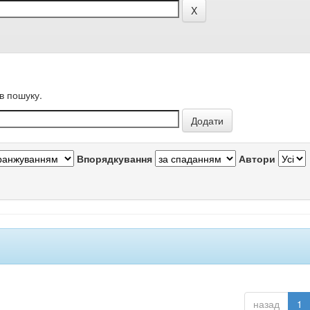
в пошуку.
Впорядкування
Автори
назад
1